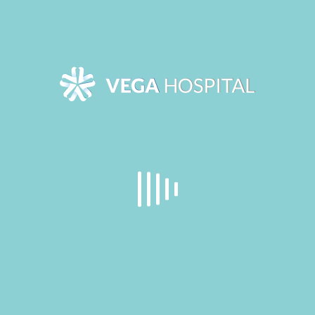
SIZIN DEĞERLERINIZ;
BIZIM DEĞERLERIMIZ:
DÜRÜSTLÜK * KALITELI HIZMET *
HASTA MEMNUNIYETI
ÇALIŞAN MEMNUNIYETI * EKIP
ÇALIŞMASI
ETIK ÇALIŞMA PRENSIBI *
MÜKEMMELIYETÇILIK